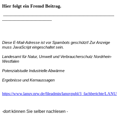
Hier folgt ein Fremd Beitrag.
-------------------------------------------------------------------------------------
--------------------------------------
Diese E-Mail-Adresse ist vor Spambots geschützt! Zur Anzeige
muss JavaScript eingeschaltet sein.
Landesamt für Natur
,
Umw
elt und Verbraucherschutz
Nor
drhein-
W
estfalen
Potenzialstudie Industrielle Abwärme
Ergebnisse und
Kernaussage
n
https://www.lanuv.nrw.de/fileadmin/
lanuvpubl
/3_fachberichte/LANUV
-dort können Sie selber nachlesen -