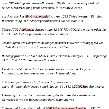
oder ORC-Anlage) bereitgestellt werden. Die Restwärmenutzung wird bei
reiner Stromerzeugung nicht betrachtet. In Variante 2 wurde
ein theoretisches
Abwärmepotential
von rund 283 TWh/a ermittelt. Für eine
Wärmenutzung im Niedertemperaturbereich können rund 231
TWh/a (CO2-
Äquivlaenz
-Einspar-ung: 62.616.780 tCO2/a) genutzt werden. Im
Mittel- und Hochtemperaturbereich können durch
Technologien wie Dampfturbine (angenommener mittlerer Wirkungsgrad von
30 %) oder ORC-Prozesse (angenommener mittlerer
Wirkungsgrad von 15 %) rund 36 TWh/a elektrische Energie (CO2-Einsparung:
21.799.800 tCO2/a) bereitgestellt werden.
Die dabei entstandene Niedertemperaturwärme wurde - im Gegensatz zu
Variante 1 - zum Niedertemperaturbereich dazu addiert.
1 AG Energiebilanzen e.V. ; Internet: http://www.ag-
energiebilanzen.de/viewpage.php?idpage=64 ; 14.04.
20102Stat
. Bundesamt ;
Erhebung über die Energieverwendung der Betriebe des verarbeitenden
Gewerbes sowie des Bergbaus und der Gewinnung von
Steinen und Erden; Deutschland
20083Hochtemperaturbereich
: > 350 °C ;