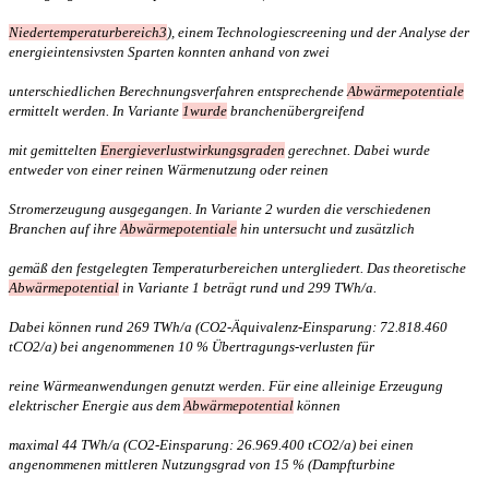
Niedertemperaturbereich3
), einem Technologiescreening und der Analyse der
energieintensivsten Sparten konnten anhand von zwei
unterschiedlichen Berechnungsverfahren entsprechende
Abwärmepotentiale
ermittelt werden. In Variante
1wurde
branchenübergreifend
mit gemittelten
Energieverlustwirkungsgraden
gerechnet. Dabei wurde
entweder von einer reinen Wärmenutzung oder reinen
Stromerzeugung ausgegangen. In Variante 2 wurden die verschiedenen
Branchen auf ihre
Abwärmepotentiale
hin untersucht und zusätzlich
gemäß den festgelegten Temperaturbereichen untergliedert. Das theoretische
Abwärmepotential
in Variante 1 beträgt rund und 299 TWh/a.
Dabei können rund 269 TWh/a (CO2-Äquivalenz-Einsparung: 72.818.460
tCO2/a) bei angenommenen 10 % Übertragungs-verlusten für
reine Wärmeanwendungen genutzt werden. Für eine alleinige Erzeugung
elektrischer Energie aus dem
Abwärmepotential
können
maximal 44 TWh/a (CO2-Einsparung: 26.969.400 tCO2/a) bei einen
angenommenen mittleren Nutzungsgrad von 15 % (Dampfturbine